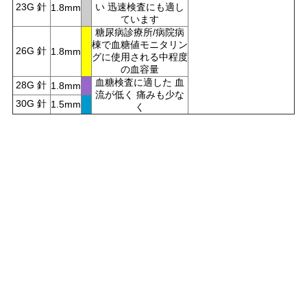
23G 針
い 迅速検査にも適し
1.8mm
場
ています
糖尿病診療所/病院病
合
棟で血糖値モニタリン
26G 針
1.8mm
グに使用される中程度
の血容量
血糖検査に適した 血
28G 針
1.8mm
地
流が低く 痛みも少な
30G 針
1.5mm
く
図
PRIVACY
POLICY