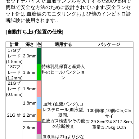
セットデバイスで,血液サンプルを入手するための便利で
連
簡単で安全な方法のために設計されています.安全ランセ
ット針は,血糖値のモニタリングおよび他のインビトロ診
絡
断試験に使用されます..
し
[自動打ち上げ装置の仕様]
な
計量
深さ
色
適用する
パッケージ
17Gブ
さ
レード
2.0mm
(1.5mm)
い
特殊乳児保育と産婦人
18Gブ
科のヒールパンクショ
レード
1.8mm
ン
(1.2mm)
21Gブ
ニ
レード
1.8mm
(0.8mm)
ュ
1.8mm
血球 (血液バンク),コ
レステロール,血液型,
100個/箱,10個/Ctn,Ctn
ー
21G 針
2.2mm
凝固,
サイ
血液ガス検査やその他
ズ:29.8cm*24.8*17.8cm,
ス
の診断検査
重量:3.75kg 1Ctn
2.8mm
血液量は21gより少な