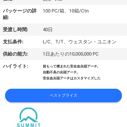
ョ
パッケージの詳
100 PC/箱、10箱/Ctn
細:
ー
受渡し時間:
40日
私
支払条件:
L/C、T/T、ウェスタン・ユニオン
達
供給の能力:
1日あたりの10,000,000 PC
に
,
ハイライト:
前もって積まれた安全血尖頭アーチ
,
つ
自動不具の尖頭アーチ
安全血尖頭アーチはカスタマイズした
い
て
ベストプライス
工