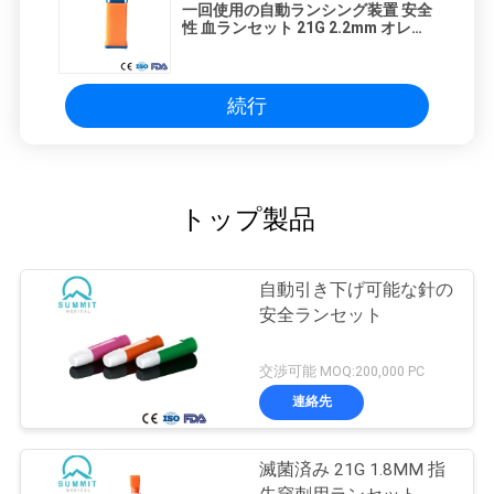
一回使用の自動ランシング装置 安全
性 血ランセット 21G 2.2mm オレン
ジ
続行
トップ製品
自動引き下げ可能な針の
安全ランセット
交渉可能 MOQ:200,000 PC
連絡先
滅菌済み 21G 1.8MM 指