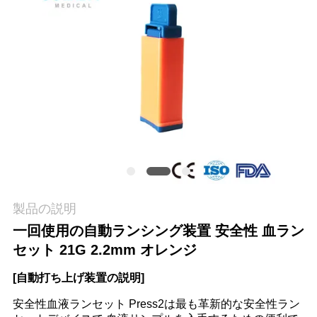
場
旅
行
品
質
管
理
製品の説明
一回使用の自動ランシング装置 安全性 血ラン
私
セット 21G 2.2mm オレンジ
達
[自動打ち上げ装置の説明]
に
安全性血液ランセット Press2は最も革新的な安全性ラン