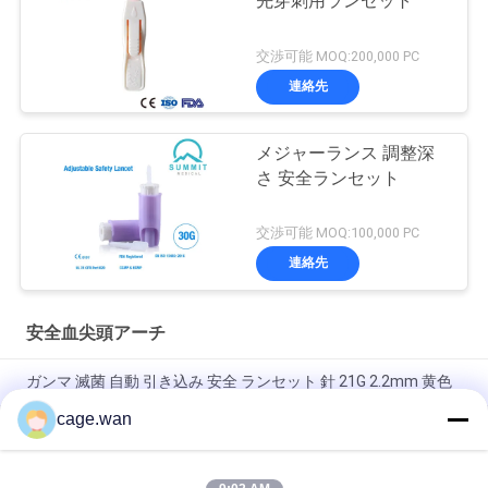
先穿刺用ランセット
交渉可能 MOQ:200,000 PC
連絡先
メジャーランス 調整深
さ 安全ランセット
交渉可能 MOQ:100,000 PC
連絡先
安全血尖頭アーチ
ガンマ 滅菌 自動 引き込み 安全 ランセット 針 21G 2.2mm 黄色
cage.wan
急速なテストのための押しボタンの安全尖頭アーチ21Gの針
1.8mmの深さ