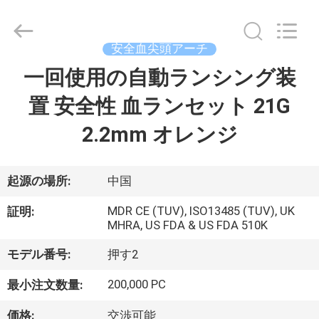
©
2021
-
2025
Suzhou
安全血尖頭アーチ
Summit
Medical
一回使用の自動ランシング装
家
Co.,
Ltd.
All
置 安全性 血ランセット 21G
Rights
Reserved.
プ
2.2mm オレンジ
ロ
ダ
起源の場所:
中国
ク
MDR CE (TUV), ISO13485 (TUV), UK
証明:
MHRA, US FDA & US FDA 510K
ト
モデル番号:
押す2
VR
200,000 PC
最小注文数量:
シ
価格:
交渉可能