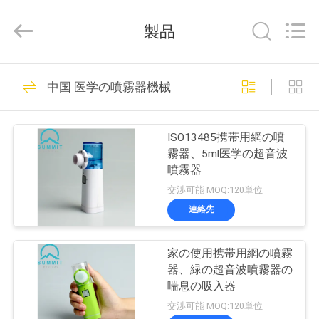
©
2021
-
製品
2025
Suzhou
Summit
Medical
家
111
Co.,
Ltd.
中国 医学の噴霧器機械
All
Rights
Reserved.
安全血尖頭アーチ
プ
ISO13485携帯用網の噴
ロ
霧器、5ml医学の超音波
噴霧器
ダ
交渉可能 MOQ:120単位
ク
連絡先
38
ト
ねじれの血尖頭ア
家の使用携帯用網の噴霧
器、緑の超音波噴霧器の
ーチ
VR
喘息の吸入器
交渉可能 MOQ:120単位
シ