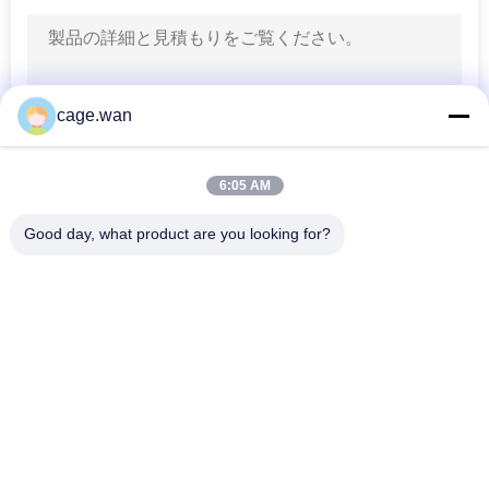
連
20
絡
し
血の酸素メートル
cage.wan
な
さ
6:05 AM
い
Good day, what product are you looking for?
人気カテゴリ
すべて
11
ニ
ねじれの血尖頭アー
血圧モニタ
ュ
安全血尖頭アーチ
チ
ー
インシュリンのペン
血尖頭アーチのペン
の針
ス
血液サンプルのコレ
外科メスの刃