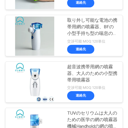
連絡先
ョ
ー
取り外し可能な電池の携
35
帯用網の噴霧器、BFの
血尖頭アーチのペ
小型手持ち型の喘息の噴
私
霧器
交渉可能 MOQ:120単位
ン
連絡先
達
に
超音波携帯用網の噴霧
つ
器、大人のための小型携
帯用噴霧器
い
34
交渉可能 MOQ:120単位
インシュリンのペ
て
連絡先
ンの針
TUVのセリウムは大人の
工
ための医学の網の噴霧器
機械Handholdの網の噴