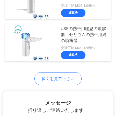
場
霧器を承認した
交渉可能 MOQ:120単位
旅
連絡先
8
行
血液サンプルのコ
USBの携帯用喘息の噴霧
器、セリウムの携帯用網
レクションの管
品
の噴霧器
交渉可能 MOQ:120単位
質
連絡先
管
理
4
多くを見て下さい
外科メスの刃
私
達
メッセージ
に
折り返しご連絡いたします！