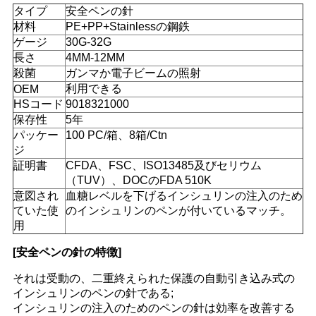
連
タイプ
安全ペンの針
材料
PE+PP+Stainlessの鋼鉄
絡
ゲージ
30G-32G
長さ
4MM-12MM
し
殺菌
ガンマか電子ビームの照射
利用できる
OEM
な
HSコード
9018321000
さ
保存性
5年
パッケー
100 PC/箱、8箱/Ctn
い
ジ
証明書
CFDA、FSC、ISO13485及びセリウム
（TUV）、DOCのFDA 510K
意図され
血糖レベルを下げるインシュリンの注入のため
ニ
ていた使
のインシュリンのペンが付いているマッチ。
ュ
用
[安全ペンの針の特徴]
ー
それは受動の、二重終えられた保護の自動引き込み式の
ス
インシュリンのペンの針である;
インシュリンの注入のためのペンの針は効率を改善する