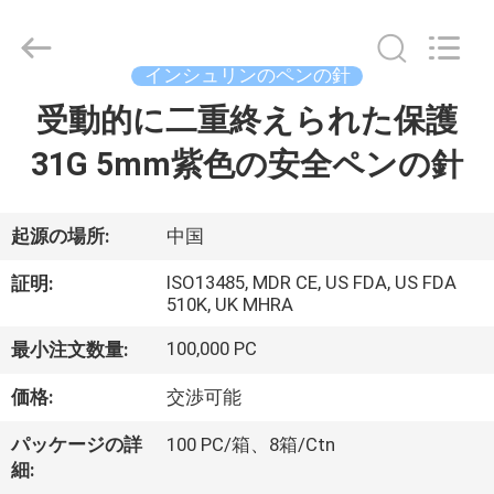
©
2021
-
2025
Suzhou
インシュリンのペンの針
Summit
Medical
受動的に二重終えられた保護
家
Co.,
Ltd.
All
31G 5mm紫色の安全ペンの針
Rights
Reserved.
プ
ロ
起源の場所:
中国
ダ
ISO13485, MDR CE, US FDA, US FDA
証明:
510K, UK MHRA
ク
100,000 PC
最小注文数量:
ト
価格:
交渉可能
VR
パッケージの詳
100 PC/箱、8箱/Ctn
細:
シ