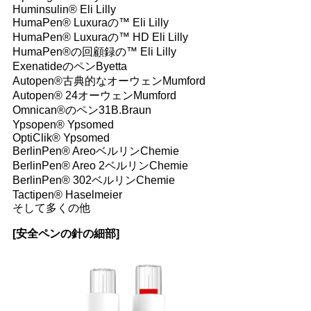
Huminsulin® Eli Lilly
HumaPen® Luxuraの™ Eli Lilly
HumaPen® Luxuraの™ HD Eli Lilly
HumaPen®の回顧録の™ Eli Lilly
ExenatideのペンByetta
Autopen®古典的なオーウェンMumford
Autopen® 24オーウェンMumford
Omnican®のペン31B.Braun
Ypsopen® Ypsomed
OptiClik® Ypsomed
BerlinPen® AreoベルリンChemie
BerlinPen® Areo 2ベルリンChemie
BerlinPen® 302ベルリンChemie
Tactipen® Haselmeier
そして多くの他
[安全ペンの針の細部]