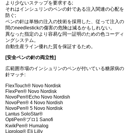
より少ないステップを要求する;
場
それはインシュリンのペンの針である注入関連の心配を
防ぐ;
合
ペンの針は単独の注入の技術を採用した、従って注入の
間のneedlestickの傷害の危険は減るかもしれない。
異なった指定のより容易な同一証明のための色コーディ
地
ングシステム。
自動生産ライン優れた質を保証するため。
図
[安全ペンの針の両立性]
広範囲市場のインシュリンのペンが付いている糖尿病の
PRIVACY
針マッチ:
POLICY
FlexTouch® Novo Nordisk
FlexPen® Novo Nordisk
NovoPen®Echo Novo Nordish
NovoPen® 4 Novo Nordish
NovoPen® 5 Novo Nordisk
Lantus SoloStar®
OptiPen®プロ1 Sanofi
KwikPen® Humalog
Liprolog® Eli Lilly