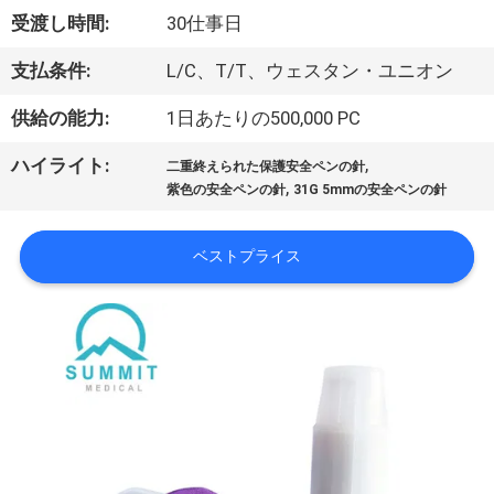
受渡し時間:
30仕事日
ョ
支払条件:
L/C、T/T、ウェスタン・ユニオン
ー
供給の能力:
1日あたりの500,000 PC
私
,
ハイライト:
二重終えられた保護安全ペンの針
,
紫色の安全ペンの針
31G 5mmの安全ペンの針
達
に
ベストプライス
つ
い
て
工