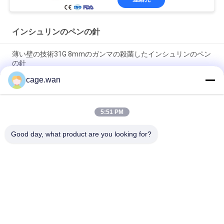
インシュリンのペンの針
薄い壁の技術31G 8mmのガンマの殺菌したインシュリンのペン
の針
cage.wan
セリウムはインシュリンの注入31G 6mmのための使い捨て可能
な糖尿病性のペンの針を承認した
5:51 PM
家庭でのインシュリンの注入のためのマイクロ インシュリンの
ペンの針32G 6mm （1/4"）
Good day, what product are you looking for?
人気カテゴリ
すべて
ねじれの血尖頭アー
安全血尖頭アーチ
チ
インシュリンのペン
血尖頭アーチのペン
の針