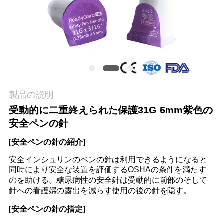
場
旅
行
品
質
製品の説明
受動的に二重終えられた保護31G 5mm紫色の
管
安全ペンの針
理
[安全ペンの針の紹介]
安全インシュリンのペンの針は利用できるようになると
私
同時により安全な装置を評価するOSHAの条件を満たす
のを助ける。糖尿病性の安全針は受動的に前部のそして
達
針への看護婦の露出を減らす使用の後の針を隠す。
に
[安全ペンの針の指定]