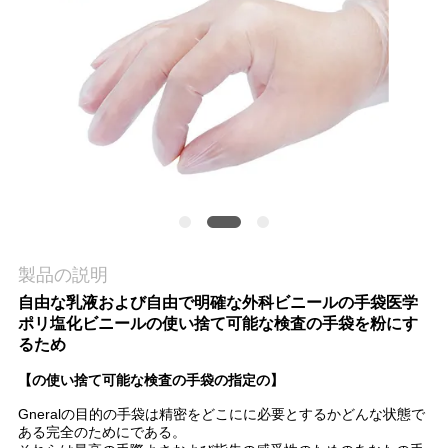
場
旅
行
品
質
管
理
製品の説明
自由な乳液および自由で明確な外科ビニールの手袋医学
ポリ塩化ビニールの使い捨て可能な検査の手袋を粉にす
私
るため
達
【の使い捨て可能な検査の手袋の指定の】
Gneralの目的の手袋は精密をどこにに必要とするかどんな状態で
に
ある完全のためにである。