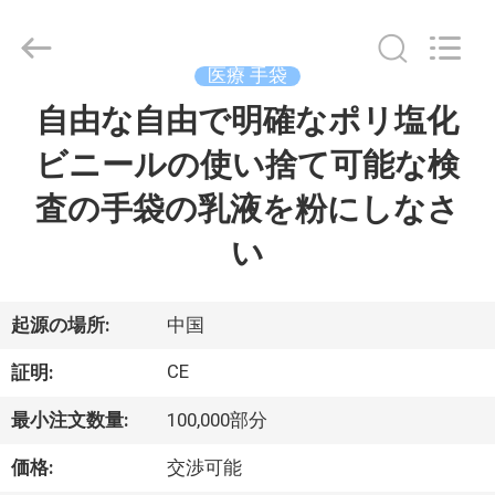
©
2021
-
2025
Suzhou
医療 手袋
Summit
Medical
自由な自由で明確なポリ塩化
家
Co.,
Ltd.
All
ビニールの使い捨て可能な検
Rights
Reserved.
プ
査の手袋の乳液を粉にしなさ
ロ
い
ダ
ク
起源の場所:
中国
ト
CE
証明:
最小注文数量:
100,000部分
VR
価格:
交渉可能
シ