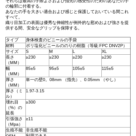
それらは最高の手際よさおよび指先の感受性のためのあなたの手
連
の輪郭に付着する。
あなたの手を大きい適合および感じと保護しておいている間これ
絡
すべて。
織り目加工の表面は優秀な伸縮性が例外的な慰めおよび強さを提
し
供する間、安全なグリップを保障する。
な
タイプ
身体検査のビニールの手袋
材料
ポリ塩化ビニールののりの樹脂（等級:FPC DNV2P）
さ
サイズ
S
M
L
XL
長さ
≥230
≥230
≥230
≥230
（MM）
い
幅
85±5
95±5
105±5
115±5
（MM）
厚さ
単一の壁0。08mm （指先）、0.05mm （やし）
ニ
（MM）
厚さ（ミ
1.97-3.15
ル）
ュ
壊れ目
≥300
（%）の
ー
延長
引張強さ
≥11
ス
（Mpa）
生殖不能
非生殖不能
利用できる