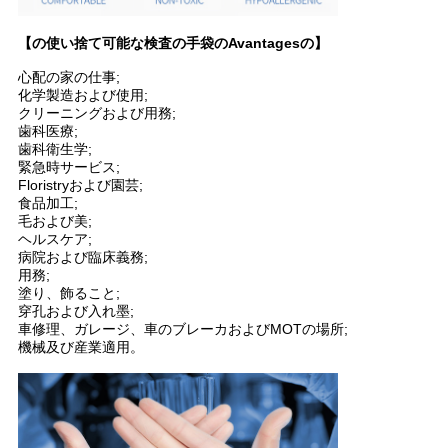
【の使い捨て可能な検査の手袋のAvantagesの】
心配の家の仕事;
化学製造および使用;
クリーニングおよび用務;
歯科医療;
歯科衛生学;
緊急時サービス;
Floristryおよび園芸;
食品加工;
毛および美;
ヘルスケア;
病院および臨床義務;
用務;
塗り、飾ること;
穿孔および入れ墨;
車修理、ガレージ、車のブレーカおよびMOTの場所;
機械及び産業適用。