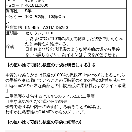
OEM
HSコード
4015110000
場
保存性
5年
パッケー
100 PC/箱、10箱/Ctn
合
ジ
品質規格
EN 455、
ASTM D5250
証明書
セリウム、DOC
地
手袋は30°C.に10間の温度で乾燥した状態で貯えられ
たとき特性を維持する。
貯蔵
日光および酸化代理店のような紫外線の源から手袋
図
を、保護しなさい。銅イオンは手袋を変色させる。
【の使い捨て可能な検査の手袋は特色にする】を
PRIVACY
本質的な柔らかさは低速の100%の係数25 kg/cmの²によるこれら
POLICY
の手袋を身に着けていることの長時間のための手の疲労を減らす
3 kg/cmの²の正常な商品との比較;極度の柔軟性およびライト級選
手;
二重保護を提供するPVC/PUのフィルムの二重層;
自由な臭気特別な公式からの結果;
優秀で滑り易い内部の表面による着ることの容易さ;
わずかに粘着性のGAIMENからのグリップ。
【の使い捨て可能な検査の手袋の細部の】