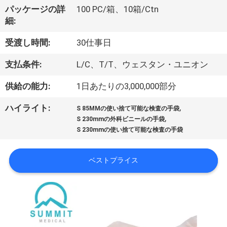
パッケージの詳
100 PC/箱、10箱/Ctn
ョ
細:
ー
受渡し時間:
30仕事日
支払条件:
L/C、T/T、ウェスタン・ユニオン
私
供給の能力:
1日あたりの3,000,000部分
達
,
ハイライト:
に
S 85MMの使い捨て可能な検査の手袋
,
S 230mmの外科ビニールの手袋
つ
S 230mmの使い捨て可能な検査の手袋
い
ベストプライス
て
工