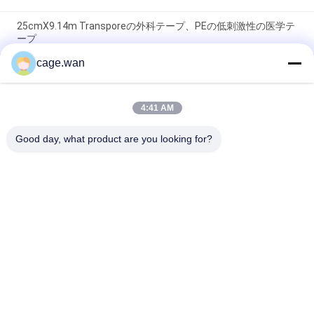
25cmX9.14m Transporeの外科テープ、PEの低刺激性の医学テ
ープ
cage.wan
白いロール外科付着力プラスター、2.5CMx5Mの非編まれた紙
テープ
4:41 AM
白いカバー赤いプラスチック スプールが付いている外科付着力
プラスター
Good day, what product are you looking for?
人気カテゴリ
すべて
ねじれの血尖頭アー
安全血尖頭アーチ
チ
インシュリンのペン
血尖頭アーチのペン
の針
血液サンプルのコレ
外科メスの刃
クションの管