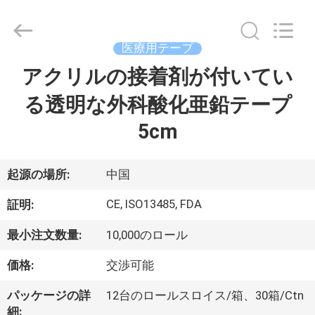
©
2021
-
2025
Suzhou
医療用テープ
Summit
Medical
アクリルの接着剤が付いてい
家
Co.,
Ltd.
All
る透明な外科酸化亜鉛テープ
Rights
Reserved.
プ
5cm
ロ
起源の場所:
中国
ダ
CE, ISO13485, FDA
ク
証明:
ト
最小注文数量:
10,000のロール
価格:
交渉可能
VR
パッケージの詳
12台のロールスロイス/箱、30箱/Ctn
シ
細: