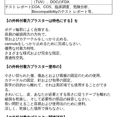
（TUV）、DOCのFDA
場
テスト レポート
COA、COS、臨床調査、危険分析、
Biocompatibilityのテスト レポート等。
合
【の外科付着力プラスターは特色にする】を
ボディ輪郭によく合致する。
地
容易の破損両方の方向で。
管およびカテーテルをしっかり止める。
cannulaをしっかり止めるために完成しなさい。
図
優秀な付着力特性。
さまざまな様式および完全な指定。
透過性空気。
PRIVACY
【の外科付着力プラスター塗布の】
POLICY
小さい切られた傷、傷あとおよび着服の固定のための使用。
カテーテルの固定、針および包帯の固定。
医学の目的から離れて、それは美区域でも使用することができ
る。
きれいにし、皮、あなたが必要とする長さに従うテープを離れた
破損を乾燥し、そして必要性の部品の録音しなさい。
長い間貯えること容易および使用法のために便利。
涼しく、乾燥した場所で保ちなさい。