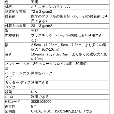
色
透明
連
材料
ポリエチレンのフィルム
物質的な重量
72 ± 2 g/cm2
絡
接着剤
医学のアクリルの接着剤（Hotmeltの接着剤は利
用できる）
し
付着力の重量
23 ± 3 g/cm2
端
平野
な
内核材料
プラスチック（ペーパー内核はまた利用でき
る）
さ
幅
2.5cm （1.25cm、5cm、7.5cm、より多くの選
択のための10cm）
い
長さ
10yards （5yards、5m、より多くの選択のため
の10m）
パッケージの方
12台のロールスロイス/箱、30箱/Ctn
法
ニ
パッケージのタ
簡単なパック
イプ
ュ
カッター ディス
利用できる
ペンサー
ー
殺菌
N/A
利用できる
OEM
ス
HSコード
3005109000
保存性
5年
証明書
CFDA、FSC、ISO13485及びセリウム