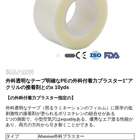
場
旅
行
品
質
管
製品の説明
外科透明なテープ明確なPEの外科付着力プラスター1"ア
理
クリルの接着剤とのx 10yds
【の外科付着力プラスター指定の】
私
外科透明なテープ（照るラミネーションのフィルム）に医学の低
刺激性の接着剤が塗られるポリエチレンの組合せがある
達
1つの側面で、小型空気穴はequablyある、優秀なエア渡る性能が
あり、両方の方向から引き裂くことができる。
に
タイプ
Ahesive外科プラスター