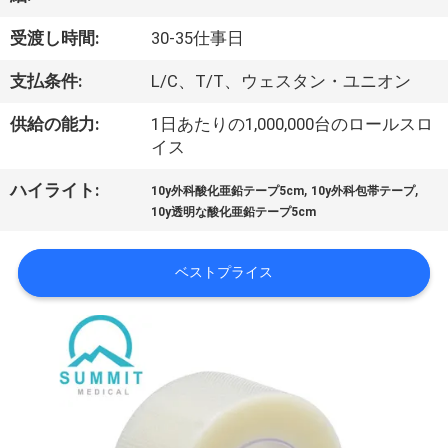
ョ
受渡し時間:
30-35仕事日
ー
支払条件:
L/C、T/T、ウェスタン・ユニオン
供給の能力:
1日あたりの1,000,000台のロールスロ
私
イス
達
,
,
ハイライト:
10y外科酸化亜鉛テープ5cm
10y外科包帯テープ
10y透明な酸化亜鉛テープ5cm
に
つ
ベストプライス
い
て
工