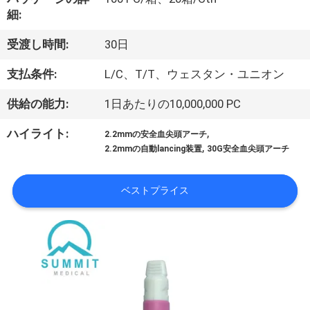
細:
ョ
受渡し時間:
30日
ー
支払条件:
L/C、T/T、ウェスタン・ユニオン
私
供給の能力:
1日あたりの10,000,000 PC
達
,
ハイライト:
2.2mmの安全血尖頭アーチ
,
に
2.2mmの自動lancing装置
30G安全血尖頭アーチ
つ
ベストプライス
い
て
工