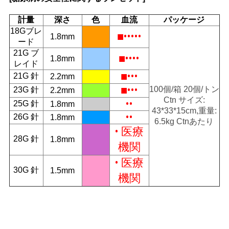
連
計量
深さ
色
血流
パッケージ
絡
18Gブレ
■•••••
1.8mm
ード
し
21G ブ
■••••
1.8mm
レイド
な
■•••
21G 針
2.2mm
さ
■•••
100個/箱 20個/トン
23G 針
2.2mm
Ctn サイズ:
••
25G 針
1.8mm
い
43*33*15cm,重量:
••
26G 針
1.8mm
6.5kg Ctnあたり
• 医療
28G 針
1.8mm
ニ
機関
• 医療
ュ
30G 針
1.5mm
機関
ー
ス