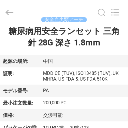
©
2021
-
2025
Suzhou
安全血尖頭アーチ
Summit
Medical
糖尿病用安全ランセット 三角
家
Co.,
Ltd.
All
針 28G 深さ 1.8mm
Rights
Reserved.
プ
ロ
起源の場所:
中国
ダ
MDD CE (TUV), ISO13485 (TUV), UK
証明:
MHRA, US FDA & US FDA 510K
ク
PA
モデル番号:
ト
200,000 PC
最小注文数量:
VR
価格:
交渉可能
シ
パッケージの詳
100 PC/箱、20箱/Ctn