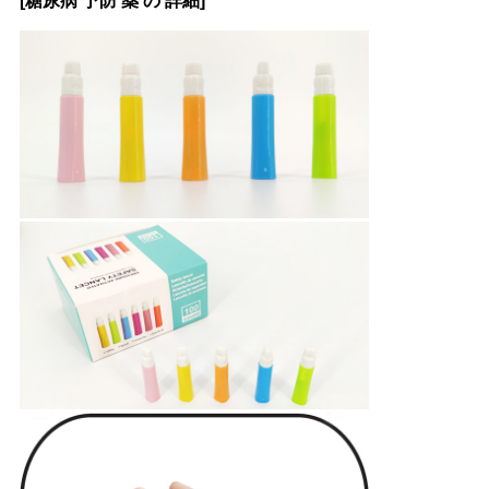
[糖尿病 予防 薬 の 詳細]