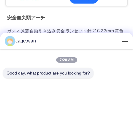
安全血尖頭アーチ
ガンマ 滅菌 自動 引き込み 安全 ランセット 針 21G 2.2mm 黄色
cage.wan
急速なテストのための押しボタンの安全尖頭アーチ21Gの針
1.8mmの深さ
7:20 AM
1.2mm 1.4mm 1.8mmの3深さの調節可能な深さの安全尖頭ア
ーチ28Gの針
Good day, what product are you looking for?
人気カテゴリ
すべて
ねじれの血尖頭アー
安全血尖頭アーチ
チ
インシュリンのペン
血尖頭アーチのペン
の針