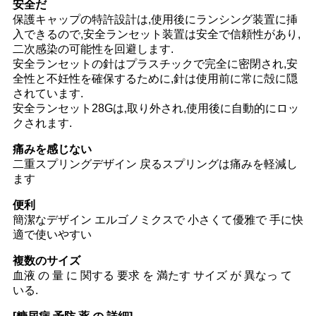
安全だ
保護キャップの特許設計は,使用後にランシング装置に挿
入できるので,安全ランセット装置は安全で信頼性があり,
二次感染の可能性を回避します.
安全ランセットの針はプラスチックで完全に密閉され,安
全性と不妊性を確保するために,針は使用前に常に殻に隠
されています.
安全ランセット28Gは,取り外され,使用後に自動的にロッ
クされます.
痛みを感じない
二重スプリングデザイン 戻るスプリングは痛みを軽減し
ます
便利
簡潔なデザイン エルゴノミクスで 小さくて優雅で 手に快
適で使いやすい
複数のサイズ
血液 の 量 に 関する 要求 を 満たす サイズ が 異なっ て
いる.