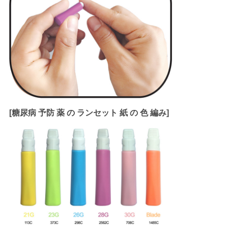
[糖尿病 予防 薬 の ランセット 紙 の 色 編み]