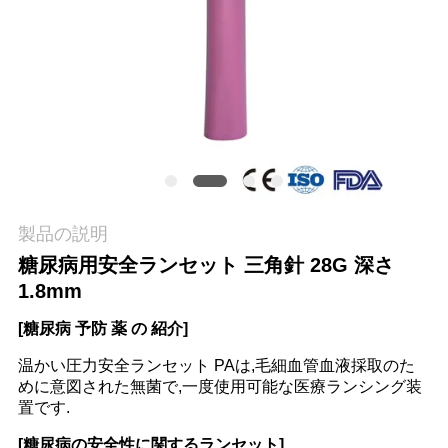
場
旅
行
品
質
管
製品の説明
糖尿病用安全ランセット 三角針 28G 深さ
理
1.8mm
[糖尿病 予防 薬 の 紹介]
私
温かい圧力安全ランセット PAは,毛細血管血液採取のた
達
めに意図された無菌で,一度使用可能な医療ランシング装
置です.
に
[糖尿病の安全性に関するランセット]