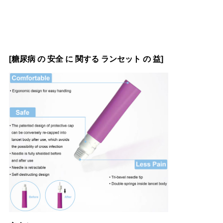
場
合
[糖尿病 の 安全 に 関する ランセット の 益]
地
図
PRIVACY
POLICY